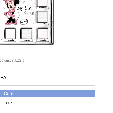
ABY
Conf.
1 PZ