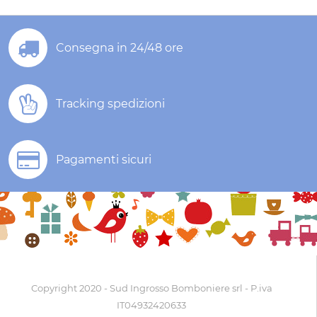
Consegna in 24/48 ore
Tracking spedizioni
Pagamenti sicuri
Copyright 2020 - Sud Ingrosso Bomboniere srl - P.iva
IT04932420633