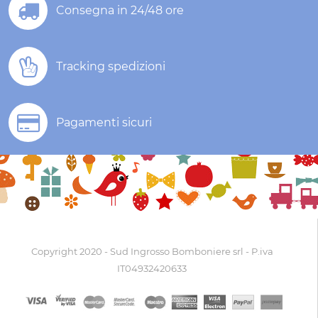
Consegna in 24/48 ore
Tracking spedizioni
Pagamenti sicuri
Copyright 2020 - Sud Ingrosso Bomboniere srl - P.iva
IT04932420633