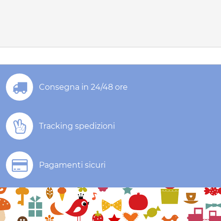
Consegna in 24/48 ore
Tracking spedizioni
Pagamenti sicuri