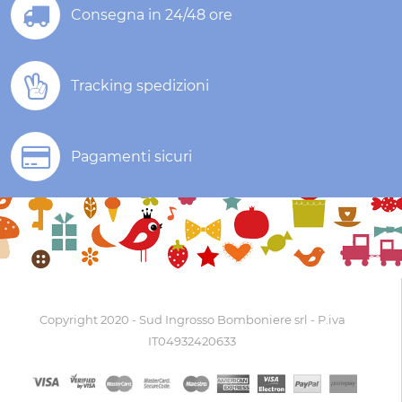
Consegna in 24/48 ore
Tracking spedizioni
Pagamenti sicuri
Copyright 2020 - Sud Ingrosso Bomboniere srl - P.iva
IT04932420633