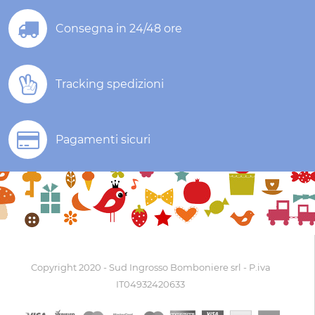
Consegna in 24/48 ore
Tracking spedizioni
Pagamenti sicuri
Copyright 2020 - Sud Ingrosso Bomboniere srl - P.iva
IT04932420633