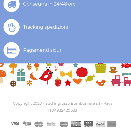
Consegna in 24/48 ore
Tracking spedizioni
Pagamenti sicuri
Copyright 2020 - Sud Ingrosso Bomboniere srl - P.iva
IT04932420633