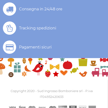
Consegna in 24/48 ore
Tracking spedizioni
Pagamenti sicuri
Copyright 2020 - Sud Ingrosso Bomboniere srl - P.iva
IT04932420633