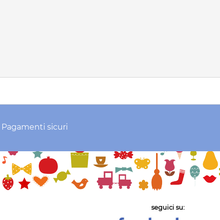
Pagamenti sicuri
seguici su: