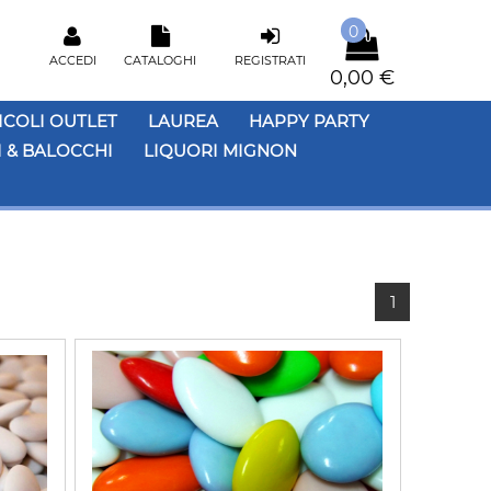
0
ACCEDI
CATALOGHI
REGISTRATI
0,00 €
ICOLI OUTLET
LAUREA
HAPPY PARTY
 & BALOCCHI
LIQUORI MIGNON
1