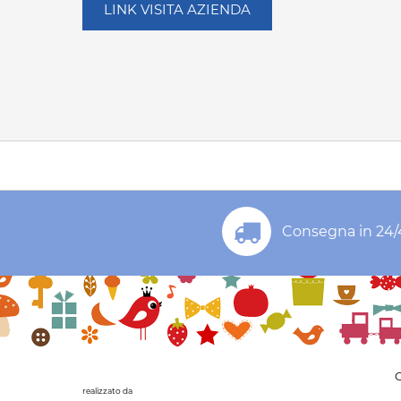
LINK VISITA AZIENDA
Consegna in 24/
C
realizzato da