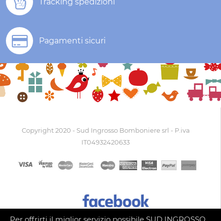
Tracking spedizioni
Pagamenti sicuri
Copyright 2020 - Sud Ingrosso Bomboniere srl - P.iva
IT04932420633
Per offrirti il miglior servizio possibile SUD INGROSSO