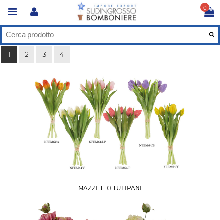
0
1
2
3
4
MAZZETTO TULIPANI