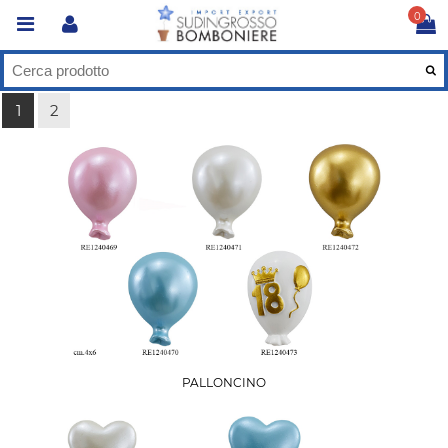
0
1
2
PALLONCINO