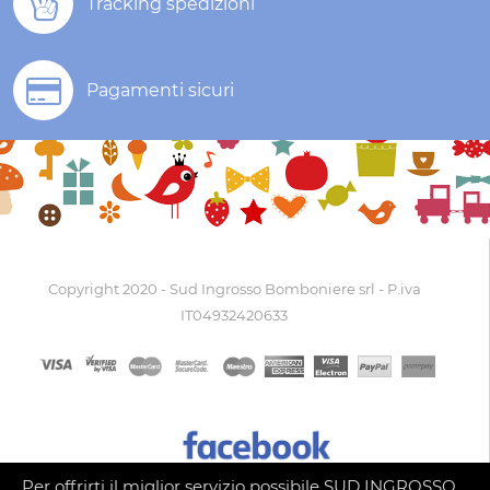
Tracking spedizioni
Pagamenti sicuri
Copyright 2020 - Sud Ingrosso Bomboniere srl - P.iva
IT04932420633
Per offrirti il miglior servizio possibile SUD INGROSSO